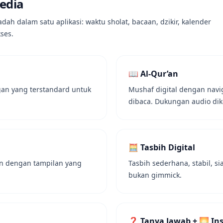
edia
 dalam satu aplikasi: waktu sholat, bacaan, dzikir, kalender
ses.
📖 Al-Qur’an
ngan yang terstandard untuk
Mushaf digital dengan navi
dibaca. Dukungan audio di
🧮 Tasbih Digital
an dengan tampilan yang
Tasbih sederhana, stabil, s
bukan gimmick.
❓ Tanya Jawab + 🌅 Ins