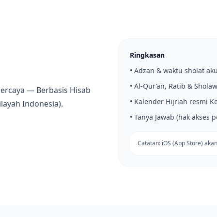
Ringkasan
• Adzan & waktu sholat aku
• Al-Qur’an, Ratib & Sholaw
percaya — Berbasis Hisab
• Kalender Hijriah resmi 
layah Indonesia).
• Tanya Jawab (hak akses po
Catatan: iOS (App Store) akan 