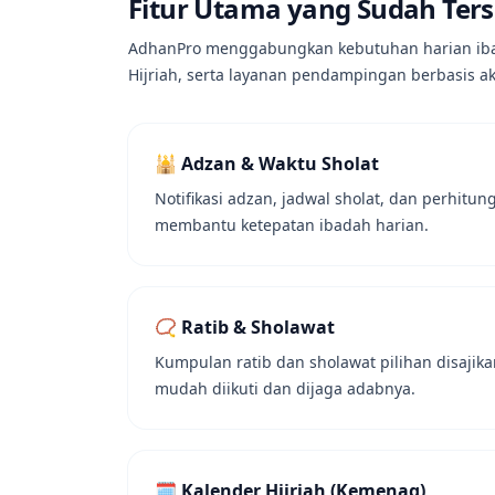
Fitur Utama yang Sudah Ters
AdhanPro menggabungkan kebutuhan harian ibadah
Hijriah, serta layanan pendampingan berbasis ak
🕌 Adzan & Waktu Sholat
Notifikasi adzan, jadwal sholat, dan perhitu
membantu ketepatan ibadah harian.
📿 Ratib & Sholawat
Kumpulan ratib dan sholawat pilihan disajik
mudah diikuti dan dijaga adabnya.
🗓️ Kalender Hijriah (Kemenag)